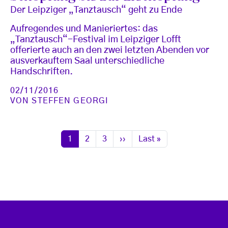
Der Leipziger „Tanztausch“ geht zu Ende
Aufregendes und Manieriertes: das
„Tanztausch“-Festival im Leipziger Lofft
offerierte auch an den zwei letzten Abenden vor
ausverkauftem Saal unterschiedliche
Handschriften.
02/11/2016
VON
STEFFEN GEORGI
Seitennummerierung
Seite
Seite
Seite
Nächste Seite
Letzte Seite
1
2
3
››
Last »