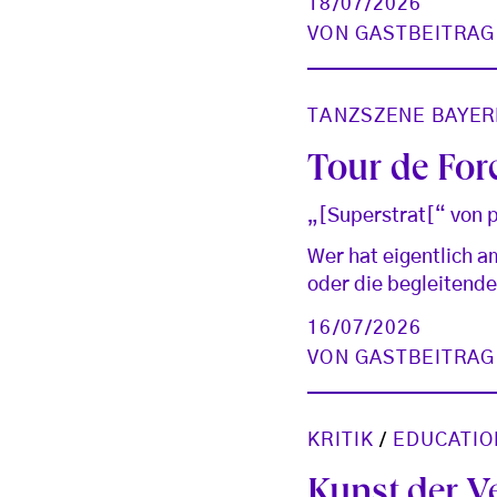
18/07/2026
VON
GASTBEITRAG
TANZSZENE BAYER
Tour de For
„[Superstrat[“ von p
Wer hat eigentlich 
oder die begleitende
16/07/2026
VON
GASTBEITRAG
KRITIK
/
EDUCATIO
Kunst der 