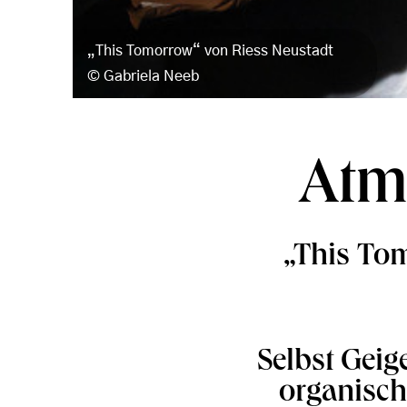
„This Tomorrow“ von Riess Neustadt
Gabriela Neeb
Atm
„This To
Selbst Geig
organisc