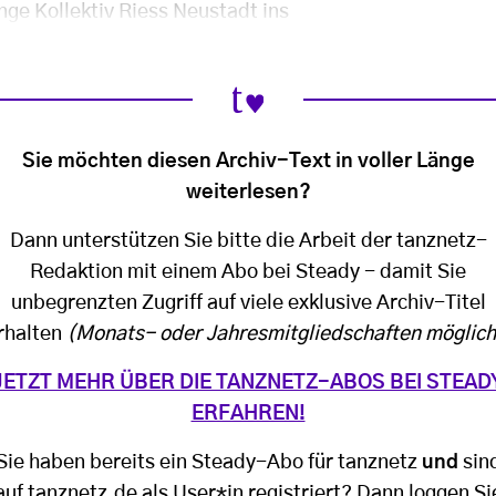
nge Kollektiv Riess Neustadt ins
Sie möchten diesen Archiv-Text in voller Länge
weiterlesen?
Dann unterstützen Sie bitte die Arbeit der tanznetz-
Redaktion mit einem Abo bei Steady - damit Sie
unbegrenzten Zugriff auf viele exklusive Archiv-Titel
rhalten
(Monats- oder Jahresmitgliedschaften möglich
JETZT MEHR ÜBER DIE TANZNETZ-ABOS BEI STEAD
ERFAHREN!
Sie haben bereits ein Steady-Abo für tanznetz
und
sin
auf tanznetz.de als User*in registriert? Dann loggen Si