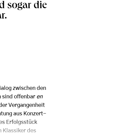
d sogar die
r.
alog zwischen den
 sind offenbar
en
h der Vergangenheit
chtung aus Konzert-
s Erfolgsstück
n Klassiker des