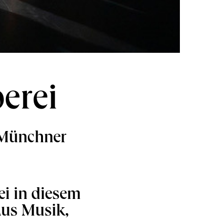
erei
 Münchner
ei in diesem
us Musik,