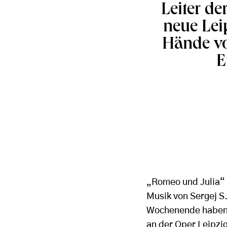
Leiter d
neue Lei
Hände vo
E
„Romeo und Julia“ 
Musik von Sergej S
Wochenende haben 
an der Oper Leipzi