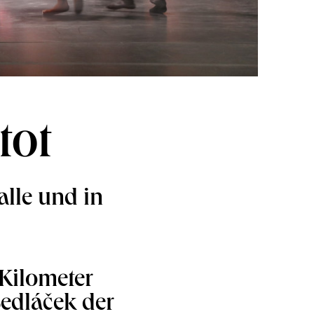
tot
lle und in
Kilometer
edláček der