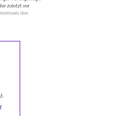
er zuletzt vor
 einstmals den
)
.
Y