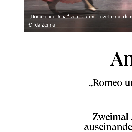
„Romeo und Julia“ von Laurent Lovette mit dem 
Ida Zenna
Am
„Romeo un
Zweimal 
auseinande