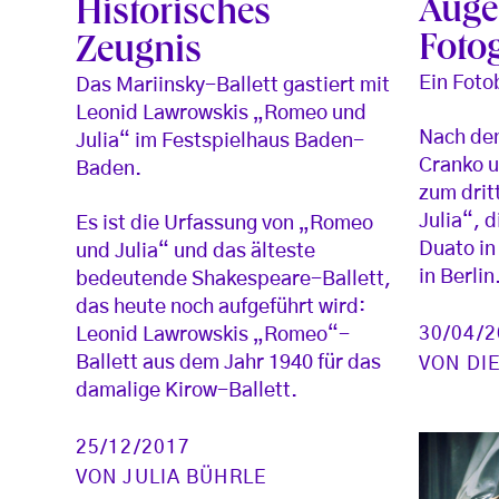
Auge
Historisches
Foto
Zeugnis
Ein Foto
Das Mariinsky-Ballett gastiert mit
Leonid Lawrowskis „Romeo und
Nach den
Julia“ im Festspielhaus Baden-
Cranko u
Baden.
zum drit
Julia“, 
Es ist die Urfassung von „Romeo
Duato in
und Julia“ und das älteste
in Berlin
bedeutende Shakespeare-Ballett,
das heute noch aufgeführt wird:
30/04/
Leonid Lawrowskis „Romeo“-
Ballett aus dem Jahr 1940 für das
VON
DI
damalige Kirow-Ballett.
25/12/2017
VON
JULIA BÜHRLE