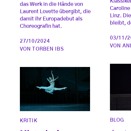
Klassike
das Werk in die Hände von
Caroline
Laurent Lovette übergibt, die
Linz. Di
damit ihr Europadebut als
bleibt, 
Choreografin hat.
03/11/
27/10/2024
VON
AN
VON
TORBEN IBS
BLOG
KRITIK