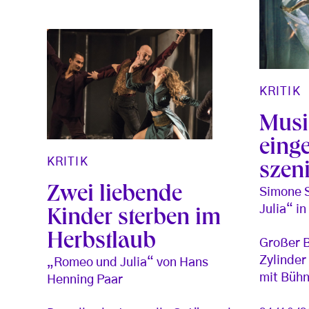
KRITIK
Musi
eing
KRITIK
szen
Zwei liebende
Simone 
Julia“ in
Kinder sterben im
Herbstlaub
Großer 
Zylinder
„Romeo und Julia“ von Hans
mit Büh
Henning Paar