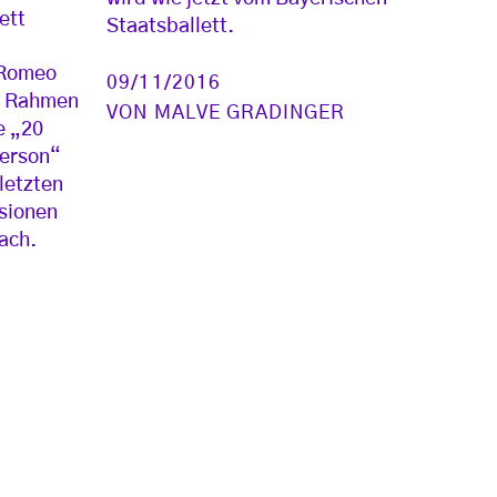
ett
Staatsballett.
„Romeo
09/11/2016
im Rahmen
VON
MALVE GRADINGER
e „20
derson“
letzten
rsionen
ach.