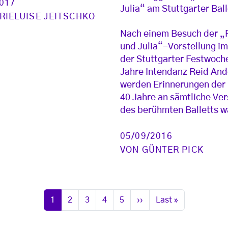
2017
Julia“ am Stuttgarter Ball
RIELUISE JEITSCHKO
Nach einem Besuch der 
und Julia“-Vorstellung 
der Stuttgarter Festwoch
Jahre Intendanz Reid An
werden Erinnerungen der 
40 Jahre an sämtliche Ve
des berühmten Balletts w
05/09/2016
VON
GÜNTER PICK
Seite
Seite
Seite
Seite
Seite
Nächste Seite
Letzte Seite
1
2
3
4
5
››
Last »