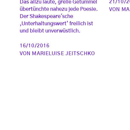
21/10/
Das allzu laute, grelle Getümmel
übertünchte nahezu jede Poesie.
VON
MA
Der Shakespeare'sche
‚Unterhaltungswert’ freilich ist
und bleibt unverwüstlich.
16/10/2016
VON
MARIELUISE JEITSCHKO
Seitennummerierung