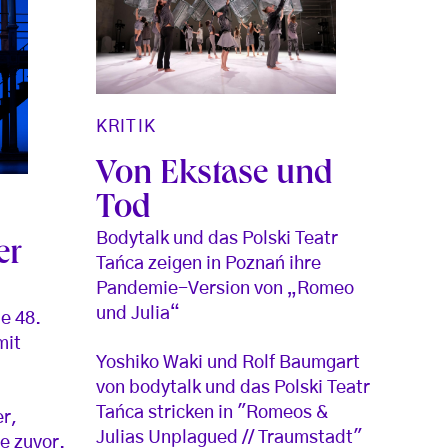
KRITIK
Von Ekstase und
Tod
Bodytalk und das Polski Teatr
er
Tańca zeigen in Poznań ihre
Pandemie-Version von „Romeo
und Julia“
e 48.
mit
Yoshiko Waki und Rolf Baumgart
von bodytalk und das Polski Teatr
Tańca stricken in "Romeos &
er,
Julias Unplagued // Traumstadt"
je zuvor.