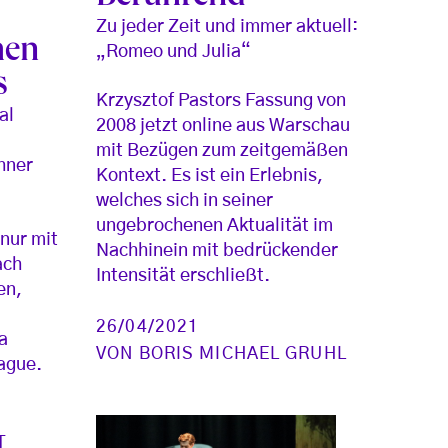
Zu jeder Zeit und immer aktuell:
hen
„Romeo und Julia“
s
Krzysztof Pastors Fassung von
al
2008 jetzt online aus Warschau
mit Bezügen zum zeitgemäßen
hner
Kontext. Es ist ein Erlebnis,
welches sich in seiner
ungebrochenen Aktualität im
nur mit
Nachhinein mit bedrückender
ach
Intensität erschließt.
en,
26/04/2021
a
VON
BORIS MICHAEL GRUHL
ague.
T