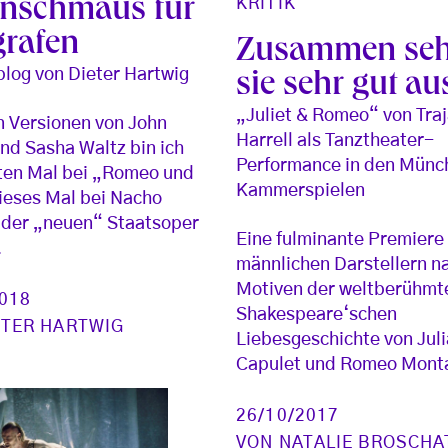
nschmaus für
KRITIK
grafen
Zusammen se
blog von Dieter Hartwig
sie sehr gut au
„Juliet & Romeo“ von Traj
 Versionen von John
Harrell als Tanztheater-
nd Sasha Waltz bin ich
Performance in den Münc
ten Mal bei „Romeo und
Kammerspielen
dieses Mal bei Nacho
 der „neuen“ Staatsoper
Eine fulminante Premiere 
.
männlichen Darstellern n
Motiven der weltberühmt
2018
Shakespeare‘schen
ETER HARTWIG
Liebesgeschichte von Juli
Capulet und Romeo Mont
26/10/2017
VON
NATALIE BROSCHA