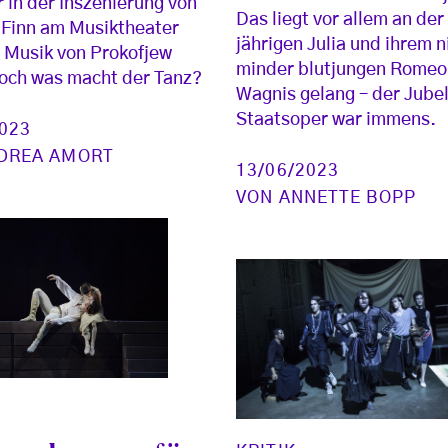
r in der Inszenierung von
Das liegt vor allem an der
 Finn am Musiktheater
jährigen Julia und ihrem n
e Musik von Prokofjew
minder blutjungen Romeo
doch was macht der Tanz?
Wagnis gelang – der Jubel
Staatsoper war immens.
2023
DREA AMORT
13/06/2023
VON
ANNETTE BOPP