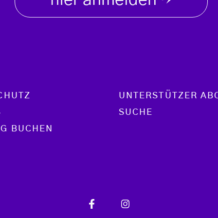
hier anmelden
→
CHUTZ
UNTERSTÜTZER AB
S
SUCHE
G BUCHEN