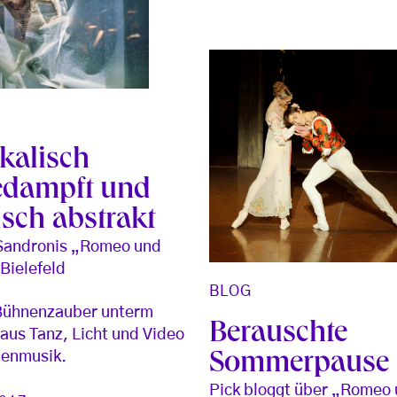
kalisch
edampft und
isch abstrakt
Sandronis „Romeo und
 Bielefeld
BLOG
Bühnenzauber unterm
Berauschte
 aus Tanz, Licht und Video
nenmusik.
Sommerpause
Pick bloggt über „Romeo