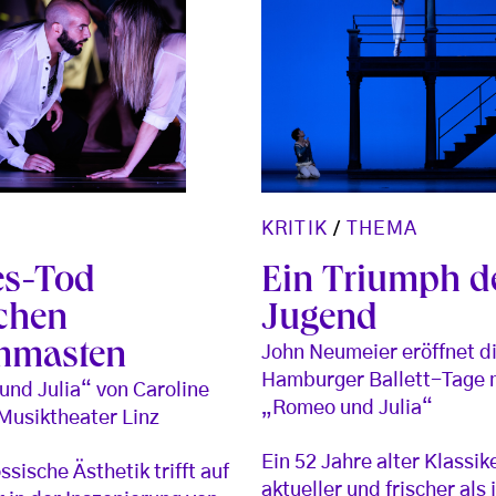
KRITIK
/
THEMA
es-Tod
Ein Triumph d
chen
Jugend
mmasten
John Neumeier eröffnet di
Hamburger Ballett-Tage 
nd Julia“ von Caroline
„Romeo und Julia“
Musiktheater Linz
Ein 52 Jahre alter Klassik
sische Ästhetik trifft auf
aktueller und frischer als 