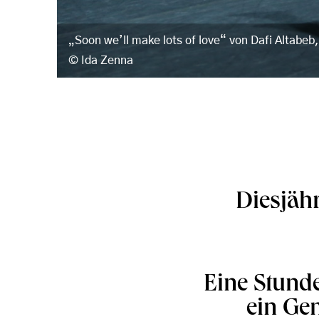
„Soon we’ll make lots of love“ von Dafi Altabeb
Ida Zenna
Diesjäh
Eine Stunde
ein Gen