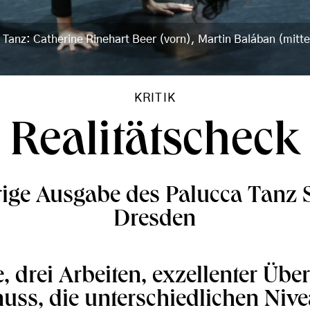
, Tanz: Catherine Rinehart Beer (vorn), Martin Balában (mitte
KRITIK
Realitätscheck
rige Ausgabe des Palucca Tanz S
Dresden
, drei Arbeiten, exzellenter Überb
uss, die unterschiedlichen Niv