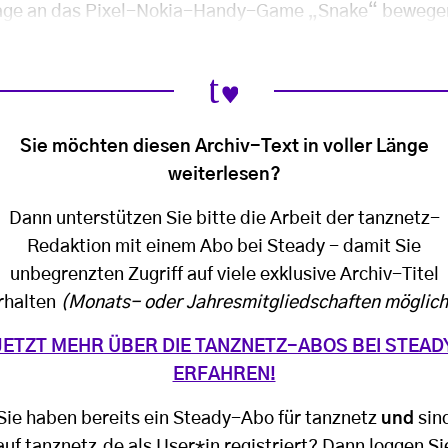
ge an das Pixel-Nokia-Handy-Game „Snake“ bewegen
Sie möchten diesen Archiv-Text in voller Länge
weiterlesen?
Dann unterstützen Sie bitte die Arbeit der tanznetz-
Redaktion mit einem Abo bei Steady - damit Sie
unbegrenzten Zugriff auf viele exklusive Archiv-Titel
rhalten
(Monats- oder Jahresmitgliedschaften möglich
JETZT MEHR ÜBER DIE TANZNETZ-ABOS BEI STEAD
ERFAHREN!
Sie haben bereits ein Steady-Abo für tanznetz
und
sin
auf tanznetz.de als User*in registriert? Dann loggen Si