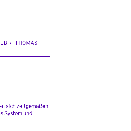
BEB
THOMAS
en sich zeitgemäßen
ns System und
.