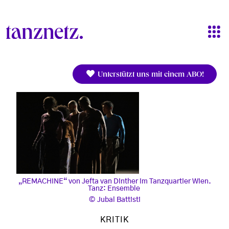
Direkt zum Inhalt
Unterstützt uns mit einem ABO!
„REMACHINE“ von Jefta van Dinther im Tanzquartier Wien.
Tanz: Ensemble
Jubal Battisti
KRITIK