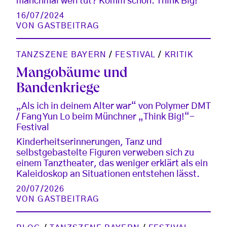
manchmal weh tut? Komm schon. Think Big!
16/07/2024
VON
GASTBEITRAG
TANZSZENE BAYERN
/
FESTIVAL
/
KRITIK
Mangobäume und
Bandenkriege
„Als ich in deinem Alter war“ von Polymer DMT
/ Fang Yun Lo beim Münchner „Think Big!“-
Festival
Kinderheitserinnerungen, Tanz und
selbstgebastelte Figuren verweben sich zu
einem Tanztheater, das weniger erklärt als ein
Kaleidoskop an Situationen entstehen lässt.
20/07/2026
VON
GASTBEITRAG