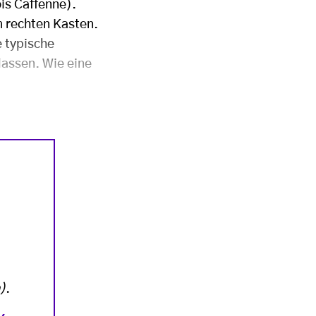
is Caffenne).
m rechten Kasten.
e typische
lassen. Wie eine
)
.