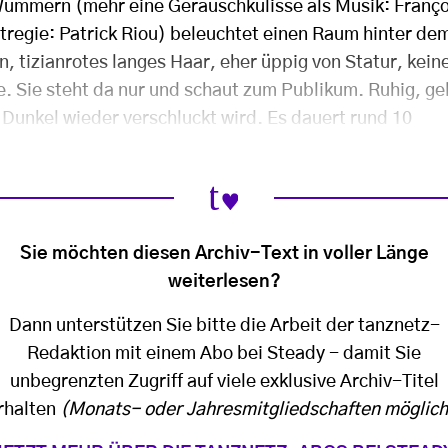
 Wummern (mehr eine Geräuschkulisse als Musik: Franço
htregie: Patrick Riou) beleuchtet einen Raum hinter de
ein, tizianrotes langes Haar, eher üppig von Statur, kein
. Sie steht da nur und schaut zum Publikum. Ruhig, ge
 Dunkel wieder verschluckt wird. Es dauert rund 10
Sie möchten diesen Archiv-Text in voller Länge
weiterlesen?
Dann unterstützen Sie bitte die Arbeit der tanznetz-
Redaktion mit einem Abo bei Steady - damit Sie
unbegrenzten Zugriff auf viele exklusive Archiv-Titel
rhalten
(Monats- oder Jahresmitgliedschaften möglich