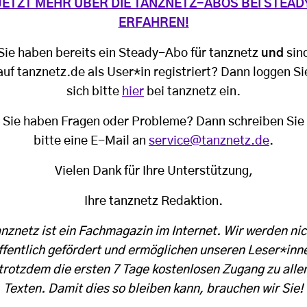
JETZT MEHR ÜBER DIE TANZNETZ-ABOS BEI STEAD
ERFAHREN!
Sie haben bereits ein Steady-Abo für tanznetz
und
sin
auf tanznetz.de als User*in registriert? Dann loggen Si
sich bitte
hier
bei tanznetz ein.
Sie haben Fragen oder Probleme? Dann schreiben Sie
bitte eine E-Mail an
service@tanznetz.de
.
Vielen Dank für Ihre Unterstützung,
Ihre tanznetz Redaktion.
anznetz ist ein Fachmagazin im Internet. Wir werden nic
ffentlich gefördert und ermöglichen unseren Leser*inn
trotzdem die ersten 7 Tage kostenlosen Zugang zu alle
Texten. Damit dies so bleiben kann, brauchen wir Sie!