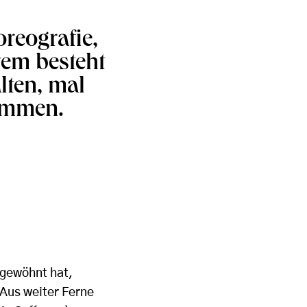
reografie,
rem besteht
lten, mal
sammen.
 gewöhnt hat,
Aus weiter Ferne