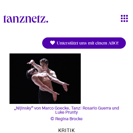
Direkt zum Inhalt
Unterstützt uns mit einem ABO!
„Nijinsky“ von Marco Goecke. Tanz: Rosario Guerra und
Luke Prunty
Regina Brocke
KRITIK