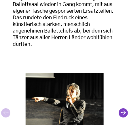
Ballettsaal wieder in Gang kommt, mit aus
eigener Tasche gesponserten Ersatzteilen.
Das rundete den Eindruck eines
künstlerisch starken, menschlich
angenehmen Ballettchefs ab, bei dem sich
Tänzer aus aller Herren Länder wohlfühlen
dürften.
Der Dortmunder Ballettchef Xin Peng Wang zu Besu
Prof.