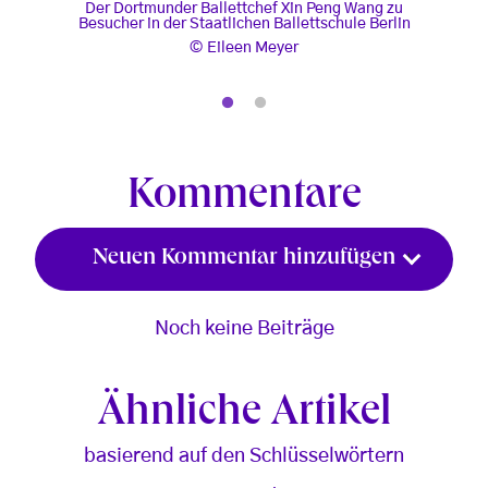
Der Dortmunder Ballettchef Xin Peng Wang zu
Pro
Besucher in der Staatlichen Ballettschule Berlin
Se
, © Eileen Meyer
Eileen Meyer
Kommentare
Neuen Kommentar hinzufügen
Noch keine Beiträge
Ähnliche Artikel
basierend auf den Schlüsselwörtern