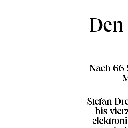
Den 
Nach 66 
M
Stefan Dr
bis vie
elektron