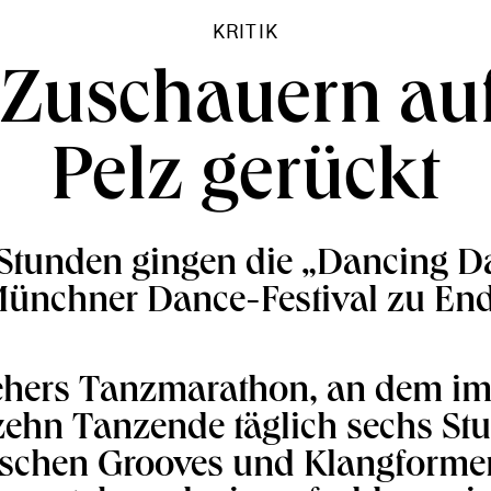
KRITIK
Zuschauern au
Pelz gerückt
Stunden gingen die „Dancing D
ünchner Dance-Festival zu En
ehers Tanzmarathon, an dem im
rzehn Tanzende täglich sechs St
ischen Grooves und Klangforme