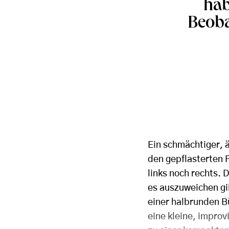
hab
Beob
Ein schmächtiger, ä
den gepflasterten 
links noch rechts.
es auszuweichen gil
einer halbrunden Bü
eine kleine, improv