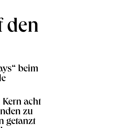
f den
ays“ beim
de
 Kern acht
unden zu
n getanzt