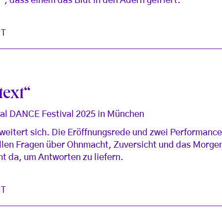
 dass einem das Blut in den Adern gefriert.
ST
text“
onal DANCE Festival 2025 in München
eitert sich. Die Eröffnungsrede und zwei Performance
llen Fragen über Ohnmacht, Zuversicht und das Morgen.
ht da, um Antworten zu liefern.
ST