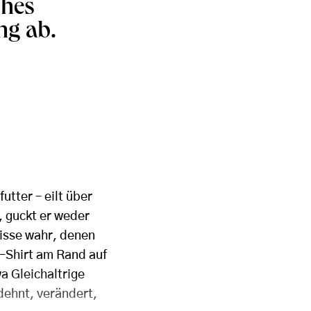
ches
g ab.
utter – eilt über
, guckt er weder
nisse wahr, denen
T-Shirt am Rand auf
a Gleichaltrige
rdehnt, verändert,