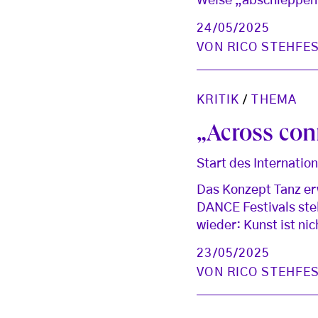
Weise „abschleppen“,
24/05/2025
VON
RICO STEHFE
KRITIK
/
THEMA
„Across con
Start des Internati
Das Konzept Tanz erw
DANCE Festivals ste
wieder: Kunst ist nic
23/05/2025
VON
RICO STEHFE