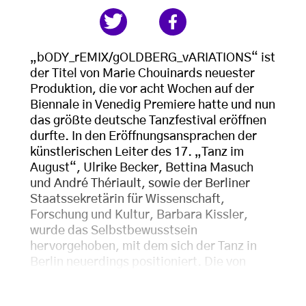
„bODY_rEMIX/gOLDBERG_vARIATIONS“ ist
der Titel von Marie Chouinards neuester
Produktion, die vor acht Wochen auf der
Biennale in Venedig Premiere hatte und nun
das größte deutsche Tanzfestival eröffnen
durfte. In den Eröffnungsansprachen der
künstlerischen Leiter des 17. „Tanz im
August“, Ulrike Becker, Bettina Masuch
und André Thériault, sowie der Berliner
Staatssekretärin für Wissenschaft,
Forschung und Kultur, Barbara Kissler,
wurde das Selbstbewusstsein
hervorgehoben, mit dem sich der Tanz in
Berlin neuerdings positioniert. Die von