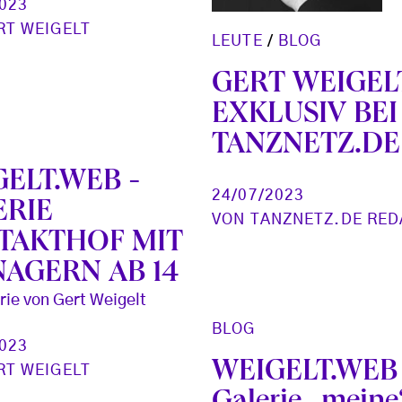
2023
RT WEIGELT
LEUTE
/
BLOG
GERT WEIGEL
EXKLUSIV BEI
TANZNETZ.DE
ELT.WEB -
24/07/2023
ERIE
VON
TANZNETZ.DE RED
TAKTHOF MIT
NAGERN AB 14
rie von Gert Weigelt
BLOG
2023
WEIGELT.WEB 
RT WEIGELT