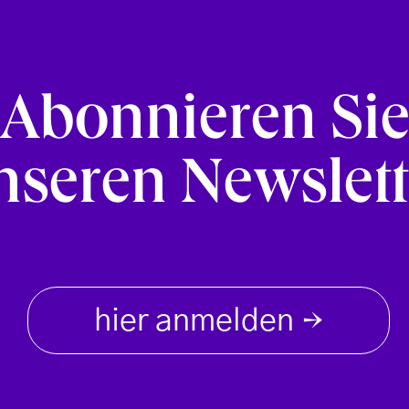
Abonnieren Si
nseren Newslett
hier anmelden
→