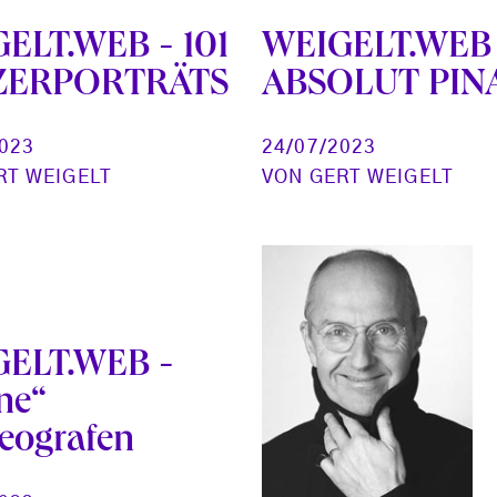
ELT.WEB - 101
WEIGELT.WEB 
ZERPORTRÄTS
ABSOLUT PIN
2023
24/07/2023
RT WEIGELT
VON
GERT WEIGELT
ELT.WEB -
ne“
eografen