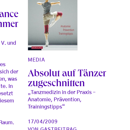
ance
mmer
 V. und
MEDIA
 es
sich der
Absolut auf Tänzer
en, was
zugeschnitten
te. In
„Tanzmedizin in der Praxis –
esetzt
Anatomie, Prävention,
diesem
Trainingstipps“
17/04/2009
 Raum.
VON
GASTBEITRAG