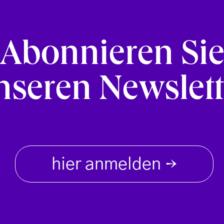
Abonnieren Si
nseren Newslett
hier anmelden
→