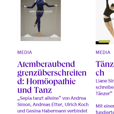
MEDIA
MEDIA
Tänze
Atemberaubend
ch
grenzüberschreiten
d: Homöopathie
Liane Si
schreibe
und Tanz
Tänzer“
„Sepia tanzt alleine“ von Andrea
Simon, Andreas Etter, Ulrich Koch
Mit eine
und Gesina Habermann verbindet
fundiert