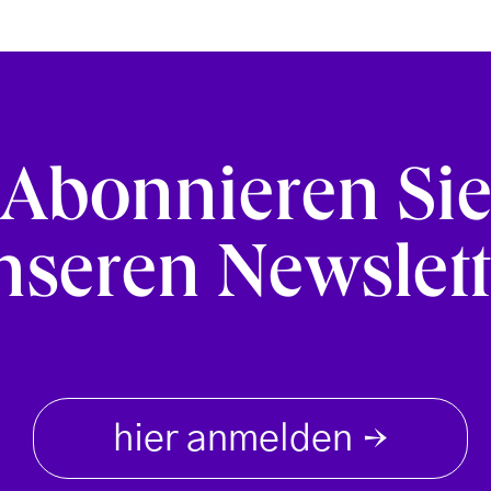
Abonnieren Si
nseren Newslett
hier anmelden
→