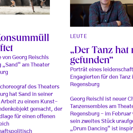
LEUTE
Konsummüll
ftet
„Der Tanz hat
 von Georg Reischls
gefunden“
 „Sand“ am Theater
Porträt eines leidenschaf
urg
Engagierten für den Tanz 
Regensburg
choreograf des Theaters
rg hat Sand in seiner
Georg Reischl ist neuer C
 Arbeit zu einem Kunst-
Tanzensembles am Theat
hdenkobjekt gemacht, der
Regensburg - im Februar 
dlage für einen offenen
sein zweites Stück uraufg
eich
„Drum Dancing“ ist inspir
haftspolitisch