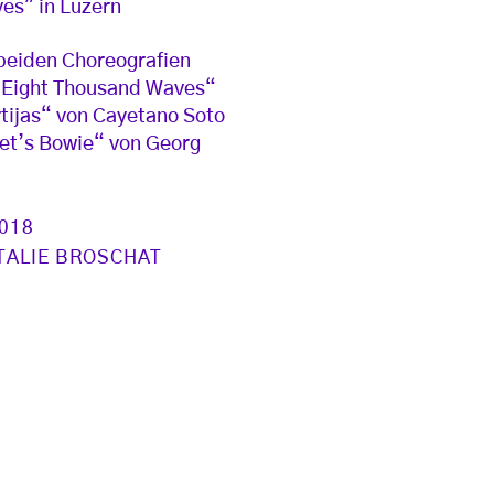
es" in Luzern
beiden Choreografien
 Eight Thousand Waves“
tijas“ von Cayetano Soto
et’s Bowie“ von Georg
2018
TALIE BROSCHAT