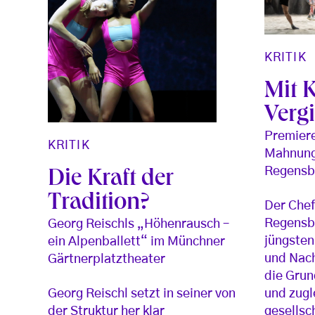
KRITIK
Mit 
Vergi
Premiere
KRITIK
Mahnung
Regensb
Die Kraft der
Tradition?
Der Chef
Regensbu
Georg Reischls „Höhenrausch –
jüngsten
ein Alpenballett“ im Münchner
und Nac
Gärtnerplatztheater
die Grun
Georg Reischl setzt in seiner von
und zugl
der Struktur her klar
gesellsc