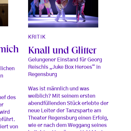
KRITIK
 mich
Knall und Glitter
Gelungener Einstand für Georg
Reischls „Juke Box Heroes“ in
tlichen
Regensburg
in
Was ist männlich und was
weiblich? Mit seinem ersten
hef des
abendfüllenden Stück erlebte der
er
neue Leiter der Tanzsparte am
wird
Theater Regensburg einen Erfolg,
eführt.
wie er nach dem Weggang seines
iert von