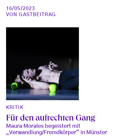
16/05/2023
VON
GASTBEITRAG
KRITIK
Für den aufrechten Gang
Maura Morales begeistert mit
„Verwandlung/Fremdkörper“ in Münster