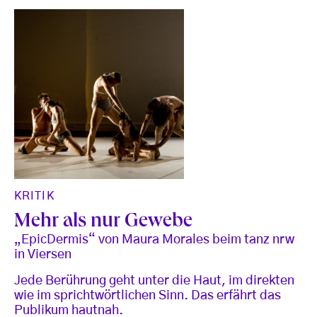
KRITIK
Mehr als nur Gewebe
„EpicDermis“ von Maura Morales beim tanz nrw
in Viersen
Jede Berührung geht unter die Haut, im direkten
wie im sprichtwörtlichen Sinn. Das erfährt das
Publikum hautnah.