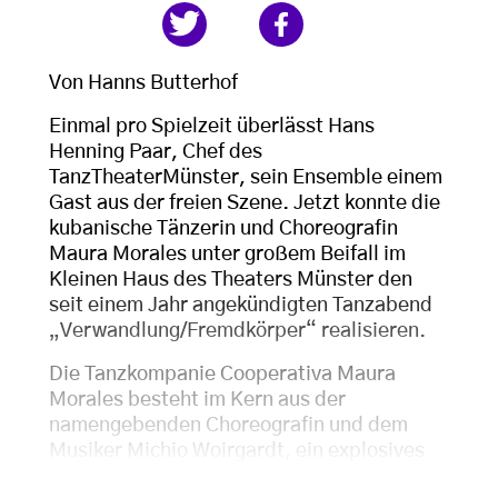
Von Hanns Butterhof
Einmal pro Spielzeit überlässt Hans
Henning Paar, Chef des
TanzTheaterMünster,
sein Ensemble einem
Gast aus der freien Szene. Jetzt konnte die
kubanische Tänzerin und Choreografin
Maura Morales unter großem Beifall im
Kleinen Haus des Theaters Münster den
seit einem Jahr angekündigten Tanzabend
„Verwandlung/Fremdkörper“ realisieren.
Die Tanzkompanie
Cooperativa
Maura
Morales besteht im Kern aus der
namengebenden Choreografin und dem
Musiker
Michio Woirgardt
, ein explosives