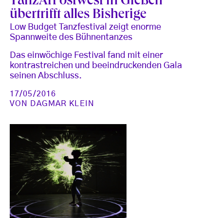
TanzArt ostwest in Gießen
übertrifft alles Bisherige
Low Budget Tanzfestival zeigt enorme
Spannweite des Bühnentanzes
Das einwöchige Festival fand mit einer
kontrastreichen und beeindruckenden Gala
seinen Abschluss.
17/05/2016
VON
DAGMAR KLEIN