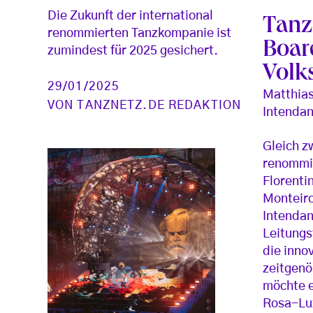
Die Zukunft der international
Tanz 
renommierten Tanzkompanie ist
Boar
zumindest für 2025 gesichert.
Volk
29/01/2025
Matthias
VON
TANZNETZ.DE REDAKTION
Intendan
Gleich z
renommi
Florenti
Monteiro
Intendan
Leitungs
die inno
zeitgenö
möchte e
Rosa-Lu