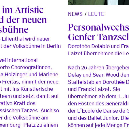
im Artistic
NEWS
/
LEUTE
d der neuen
Personalwechs
sbühne
Genfer Tanzsc
 Lilienthal wird neuer
t der Volksbühne in Berlin
Dorothée Delabie und Fr
Laizet übernehmen die Le
wei international
erte Choreografinnen,
Nach 26 Jahren übergeben
na Holzinger und Marlene
Delay und Sean Wood de
 Freitas, nimmt der neue
Staffelstab an Dorothée 
t mit ins Künstlerische
und Franck Laizet. Sie
team und setzt damit auf
übernehmen ab dem 1. Ju
vative Kraft des
den Posten des Generaldi
ssischen Tanzes. Auch so
der L’Ecole de Danse de
r die Volksbühne am
und des Ballet Junior. Di
xemburg-Platz zu einem
können auf jede Menge E