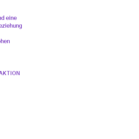
nd eine
Beziehung
ohen
AKTION