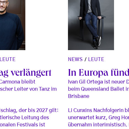
LEUTE
NEWS
/
LEUTE
ag verlängert
In Europa fünd
Carmona bleibt
Ivan Gil Ortega ist neuer 
ischer Leiter von Tanz im
beim Queensland Ballet i
Brisbane
schlag, der bis 2027 gilt:
Li Cunxins Nachfolgerin b
tlerische Leitung des
unerwartet kurz, Greg H
onalen Festivals ist
übernahm interimistisch.