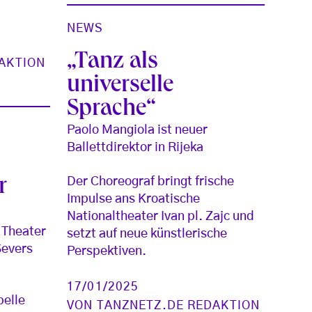
NEWS
„Tanz als
AKTION
universelle
Sprache“
Paolo Mangiola ist neuer
Ballettdirektor in Rijeka
Der Choreograf bringt frische
r
Impulse ans Kroatische
Nationaltheater Ivan pl. Zajc und
 Theater
setzt auf neue künstlerische
Severs
Perspektiven.
t
17/01/2025
belle
VON
TANZNETZ.DE REDAKTION