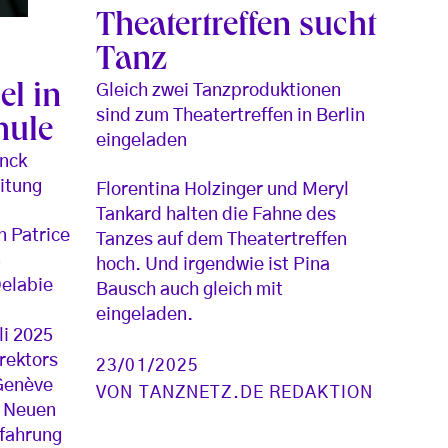
Theatertreffen sucht
Tanz
el in
Gleich zwei Tanzproduktionen
sind zum Theatertreffen in Berlin
hule
eingeladen
anck
itung
Florentina Holzinger und Meryl
Tankard halten die Fahne des
 Patrice
Tanzes auf dem Theatertreffen
n
hoch. Und irgendwie ist Pina
Delabie
Bausch auch gleich mit
eingeladen.
li 2025
rektors
23/01/2025
 Genève
VON
TANZNETZ.DE REDAKTION
e Neuen
rfahrung