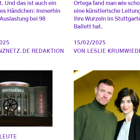
t. Und das ist auch ein
Ortega fand man wie scho
hes Händchen: Immerhin
eine künstlerische Leitung
e Auslastung bei 98
ihre Wurzeln im Stuttgart
Ballett hat.
2025
15/02/2025
NZNETZ.DE REDAKTION
VON
LESLIE KRUMWIED
LEUTE