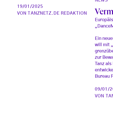
NEWS
19/01/2025
Verm
VON
TANZNETZ.DE REDAKTION
Europäis
„DanceM
Ein neue
will mit
grenzübe
zur Bew
Tanz als
entwicke
Bureau R
09/01/
VON
TA