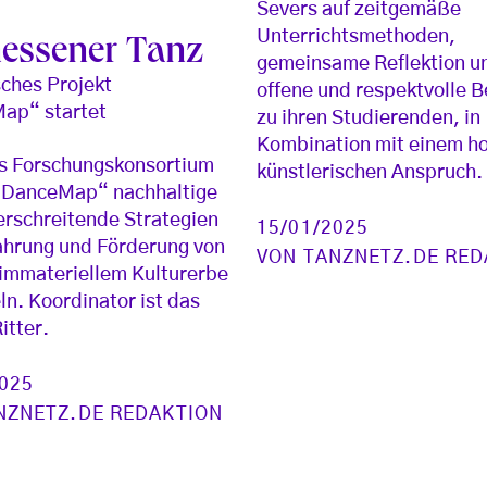
Severs auf zeitgemäße
Unterrichtsmethoden,
essener Tanz
gemeinsame Reflektion u
ches Projekt
offene und respektvolle 
ap“ startet
zu ihren Studierenden, in
Kombination mit einem h
s Forschungskonsortium
künstlerischen Anspruch.
 „DanceMap“ nachhaltige
rschreitende Strategien
15/01/2025
ahrung und Förderung von
VON
TANZNETZ.DE RED
 immateriellem Kulturerbe
ln. Koordinator ist das
itter.
2025
NZNETZ.DE REDAKTION