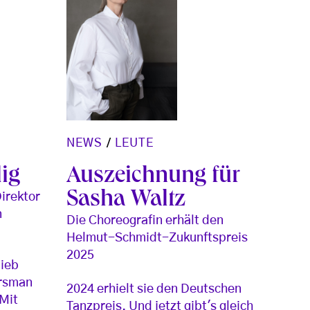
NEWS
/
LEUTE
ig
Auszeichnung für
Sasha Waltz
Direktor
n
Die Choreografin erhält den
Helmut-Schmidt-Zukunftspreis
2025
lieb
orsman
2024 erhielt sie den Deutschen
 Mit
Tanzpreis. Und jetzt gibt's gleich