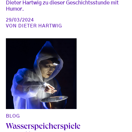
Dieter Hartwig zu dieser Geschichtsstunde mit
Humor.
29/03/2024
VON
DIETER HARTWIG
BLOG
Wasserspeicherspiele