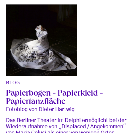
BLOG
Papierbogen - Papierkleid -
Papiertanzfläche
Fotoblog von Dieter Hartwig
Das Berliner Theater im Delphi ermöglicht bei der
Wiederaufnahme von „Displaced / Angekommen“