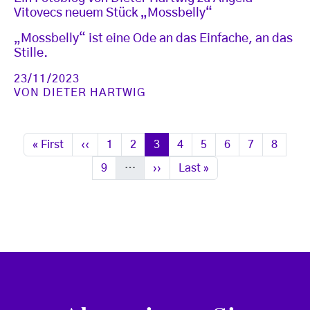
Vitovecs neuem Stück „Mossbelly“
„Mossbelly“ ist eine Ode an das Einfache, an das
Stille.
23/11/2023
VON
DIETER HARTWIG
Seitennummerierung
Erste Seite
Vorherige Seite
Seite
Seite
Seite
Seite
Seite
Seite
Seite
Seite
« First
‹‹
1
2
3
4
5
6
7
8
Seite
Nächste Seite
Letzte Seite
9
…
››
Last »