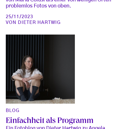
von Maria Colusi als einer von wenigen Orten
problemlos Fotos von oben.
25/11/2023
VON
DIETER HARTWIG
BLOG
Einfachheit als Programm
Ein Fotoblog von Dieter Hartwig zu Angela