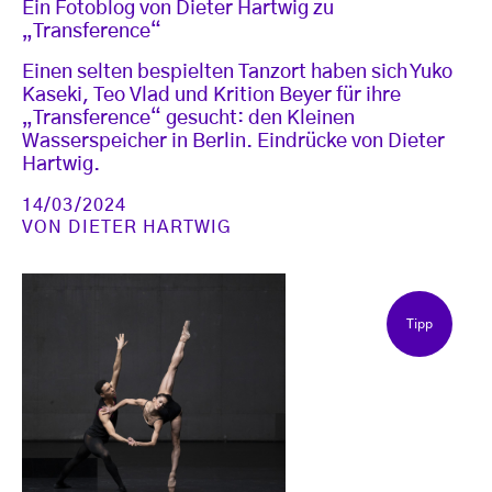
Ein Fotoblog von Dieter Hartwig zu
„Transference“
Einen selten bespielten Tanzort haben sich Yuko
Kaseki, Teo Vlad und Krition Beyer für ihre
„Transference“ gesucht: den Kleinen
Wasserspeicher in Berlin. Eindrücke von Dieter
Hartwig.
14/03/2024
VON
DIETER HARTWIG
Tipp