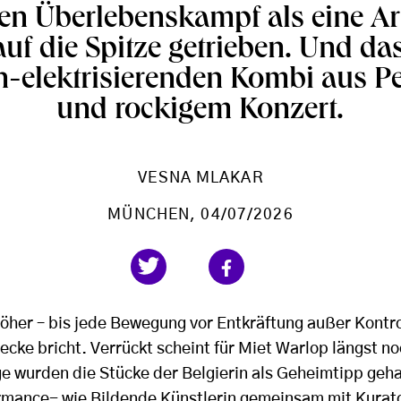
en Überlebenskampf als eine Art
uf die Spitze getrieben. Und das
n-elektrisierenden Kombi aus P
und rockigem Konzert.
VESNA MLAKAR
MÜNCHEN
, 04/07/2026
höher – bis jede Bewegung vor Entkräftung außer Kontro
cke bricht. Verrückt scheint für Miet Warlop längst no
ge wurden die Stücke der Belgierin als Geheimtipp geha
ormance- wie Bildende Künstlerin gemeinsam mit Kurato