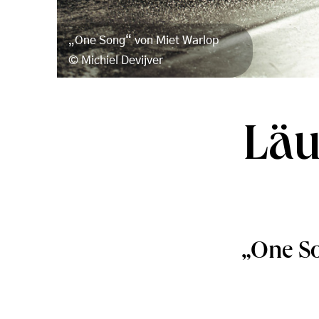
„One Song“ von Miet Warlop
Michiel Devijver
Läu
„One So