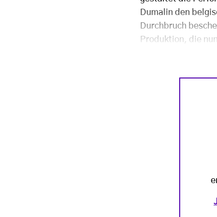
Dumalin den belgis
Durchbruch bescher
Produktion, die nun
e