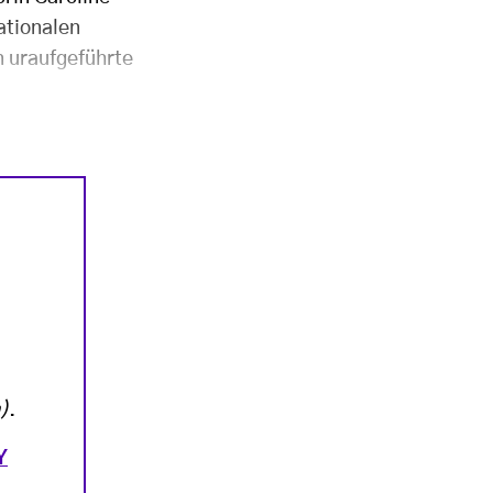
ationalen
n uraufgeführte
)
.
Y