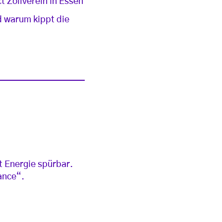
t Zollverein in Essen
d warum kippt die
t Energie spürbar.
ance“.