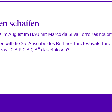
en schaffen
z im August im HAU mit Marco da Silva Ferreiras neuem
n will die 35. Ausgabe des Berliner Tanzfestivals Tan
iras „C A R C A Ç A“ das einlösen?