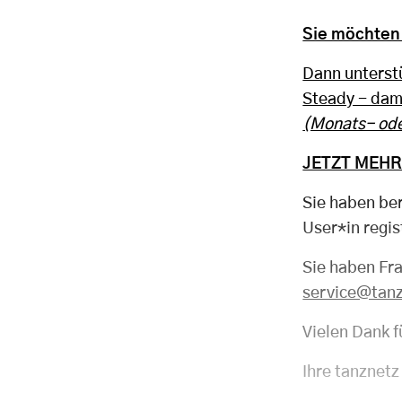
Sie möchten 
Dann unterstü
Steady - dami
(Monats- ode
JETZT MEHR
Sie haben be
User*in regis
Sie haben Fr
service@tan
Vielen Dank f
Ihre tanznetz