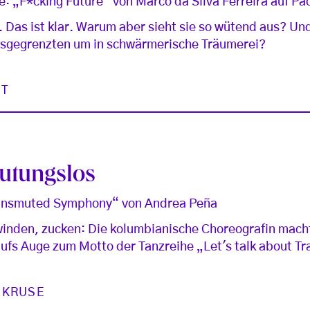
 „F*cking Future“ von Marco da Silva Ferreira auf Pac
. Das ist klar. Warum aber sieht sie so wütend aus? Un
sgegrenzten um in schwärmerische Träumerei?
ST
eutungslos
ransmuted Symphony“ von Andrea Peña
winden, zucken: Die kolumbianische Choreografin mach
aufs Auge zum Motto der Tanzreihe „Let's talk about Tr
 KRUSE