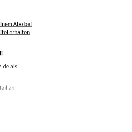
einem Abo bei
itel erhalten
!
z.de als
ail an