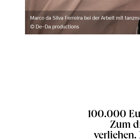
Marco da Silva Ferreira bei der Arbeit mit tanzm
De-Da productions
100.000 Eu
Zum dr
verliehen.