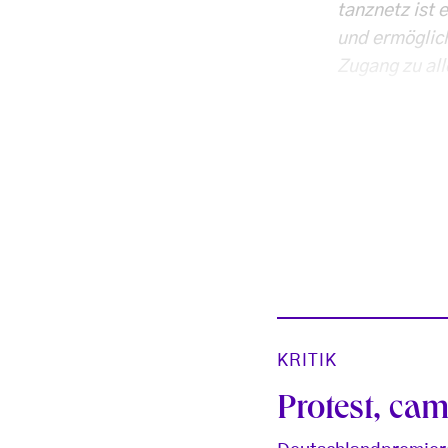
tanznetz ist 
und ermöglic
Zugang zu all
KRITIK
Protest, ca