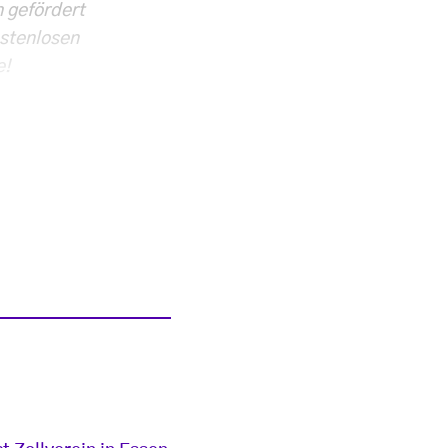
h gefördert
ostenlosen
e!