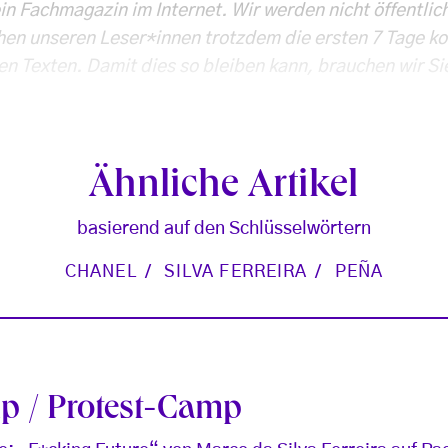
ein Fachmagazin im Internet. Wir werden nicht öffentlic
hen unseren Leser*innen trotzdem die ersten 7 Tage k
en Texten. Damit dies so bleiben kann, brauchen wir Si
Ähnliche Artikel
basierend auf den Schlüsselwörtern
CHANEL
SILVA FERREIRA
PEÑA
mp / Protest-Camp