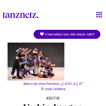
Direkt zum Inhalt
Unterstützt uns mit einem ABO!
Marco da Silva Ferreira: „C A R C A Ç A“
José Caldeira
KRITIK