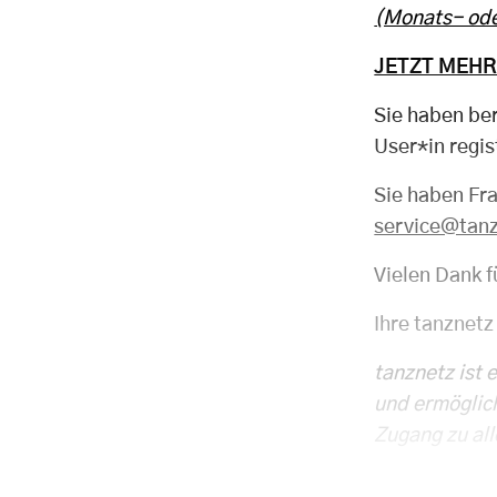
(Monats- ode
JETZT MEHR
Sie haben be
User*in regis
Sie haben Fr
service@tan
Vielen Dank f
Ihre tanznetz
tanznetz ist 
und ermöglic
Zugang zu all