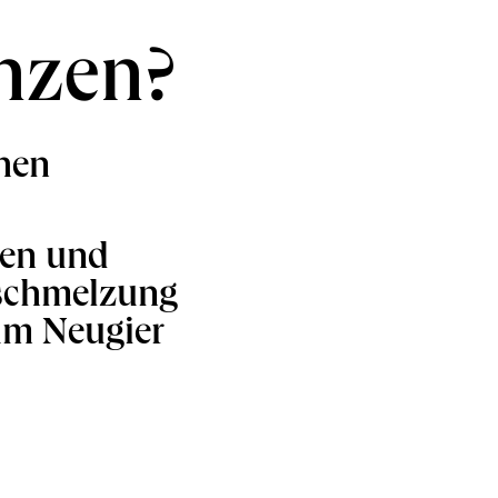
nzen?
chen
ien und
rschmelzung
um Neugier