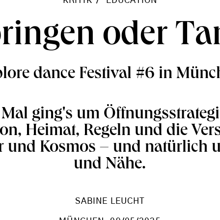
KRITIK
EDUCATION
pringen oder Ta
lore dance Festival #6 in Mün
 Mal ging's um Öffnungsstrateg
ion, Heimat, Regeln und die Ve
r und Kosmos – und natürlich 
und Nähe.
SABINE LEUCHT