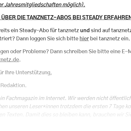
r Jahresmitgliedschaften möglich)
.
 ÜBER DIE TANZNETZ-ABOS BEI STEADY ERFAHREN
reits ein Steady-Abo für tanznetz
und
sind auf tanznet
triert? Dann loggen Sie sich bitte
hier
bei tanznetz ein.
agen oder Probleme? Dann schreiben Sie bitte eine E-M
znetz.de
.
ür Ihre Unterstützung,
 Redaktion.
ein Fachmagazin im Internet. Wir werden nicht öffentlic
hen unseren Leser*innen trotzdem die ersten 7 Tage k
en Texten. Damit dies so bleiben kann, brauchen wir Si