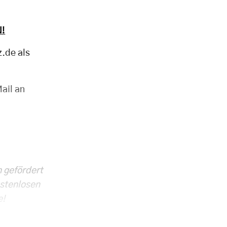
!
z.de als
ail an
h gefördert
ostenlosen
e!