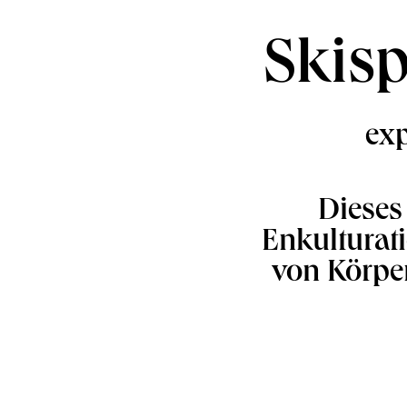
Skis
exp
Dieses
Enkulturat
von Körpe