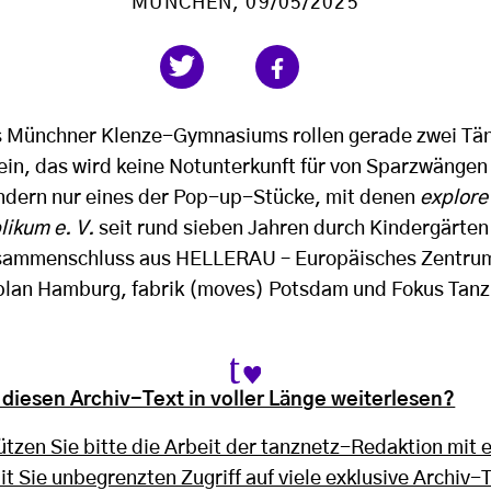
MÜNCHEN
, 09/05/2025
es Münchner Klenze-Gymnasiums rollen gerade zwei Tä
ein, das wird keine Notunterkunft für von Sparzwängen
ndern nur eines der Pop-up-Stücke, mit denen
explore
likum e. V.
seit rund sieben Jahren durch Kindergärten
sammenschluss aus HELLERAU – Europäisches Zentrum
plan Hamburg, fabrik (moves) Potsdam und Fokus Tanz 
diesen Archiv-Text in voller Länge weiterlesen?
tzen Sie bitte die Arbeit der tanznetz-Redaktion mit 
t Sie unbegrenzten Zugriff auf viele exklusive Archiv-T