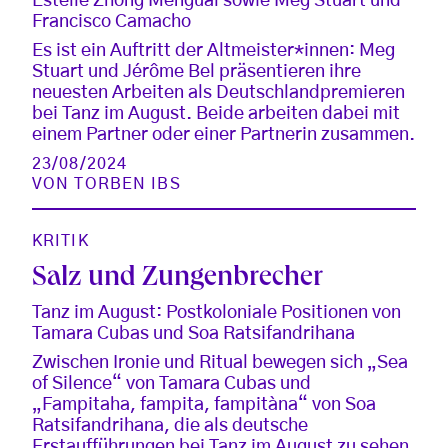
Estelle Zhong Mengual sowie Meg Stuart und
Francisco Camacho
Es ist ein Auftritt der Altmeister*innen: Meg
Stuart und Jérôme Bel präsentieren ihre
neuesten Arbeiten als Deutschlandpremieren
bei Tanz im August. Beide arbeiten dabei mit
einem Partner oder einer Partnerin zusammen.
23/08/2024
VON
TORBEN IBS
KRITIK
Salz und Zungenbrecher
Tanz im August: Postkoloniale Positionen von
Tamara Cubas und Soa Ratsifandrihana
Zwischen Ironie und Ritual bewegen sich „Sea
of Silence“ von Tamara Cubas und
„Fampitaha, fampita, fampitàna“ von Soa
Ratsifandrihana, die als deutsche
Erstaufführungen bei Tanz im August zu sehen