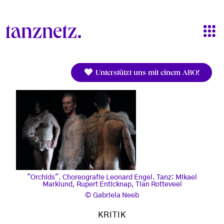
Direkt zum Inhalt
Unterstützt uns mit einem ABO!
"Orchids". Choreografie Leonard Engel. Tanz: Mikael
Marklund, Rupert Enticknap, Tian Rotteveel
Gabriela Neeb
KRITIK