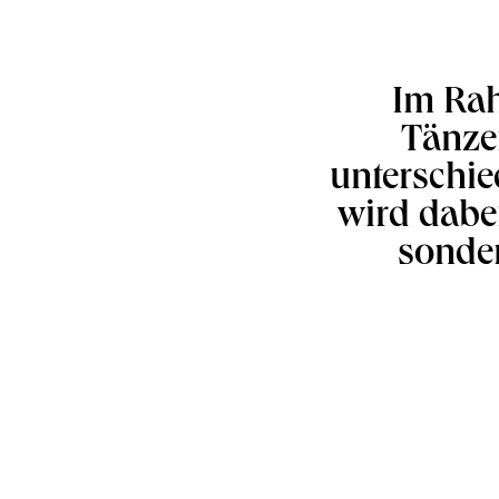
Im Rah
Tänzer
unterschi
wird dabe
sonder