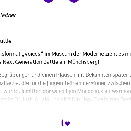
leitner
attle
sformat „Voices“ im Museum der Moderne zieht es m
s Next Generation Battle am Mönchsberg!
 Begrüßungen und einen Plausch mit Bekannten später s
nzfläche, die für die jungen Teilnehmer*innen zwischen
t wurde. Inmitten der wuseligen Menge aus aufwärme
steht DJ Just-A-Kid und gibt Hip Hop-Beats zum Best