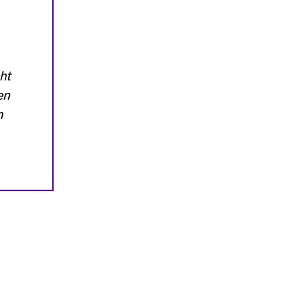
ht
en
n