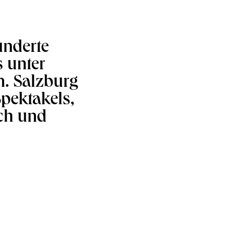
underte
s unter
. Salzburg
pektakels,
sch und