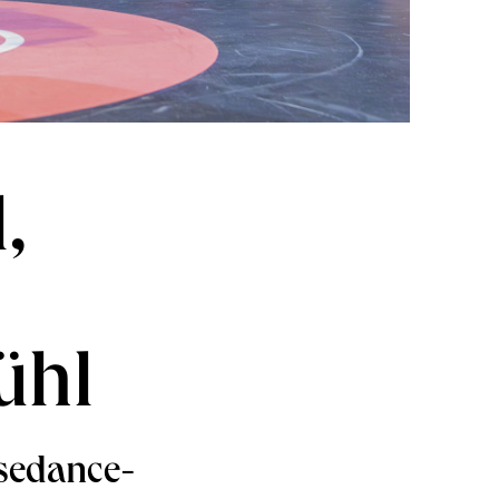
,
ühl
sedance-