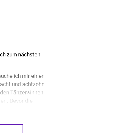
ich zum nächsten
uche ich mir einen
 acht und achtzehn
nden Tänzer*innen
en. Bevor die