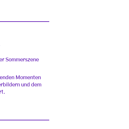
t
der Sommerszene
chenden Momenten
terbildern und dem
rt.