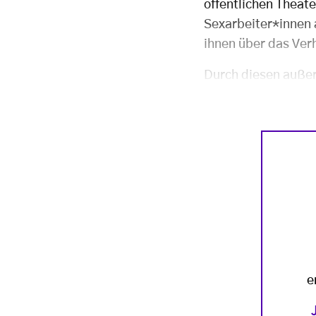
öffentlichen Theat
Sexarbeiter*innen 
ihnen über das Ver
Durch diesen auße
e