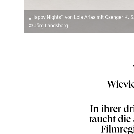
„Happy Nights“ von Lola Arias mit Csenger K. 
Jörg Landsberg
Wievie
In ihrer d
taucht die 
Filmreg