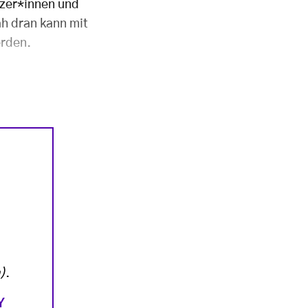
nzer*innen und
h dran kann mit
erden.
)
.
Y