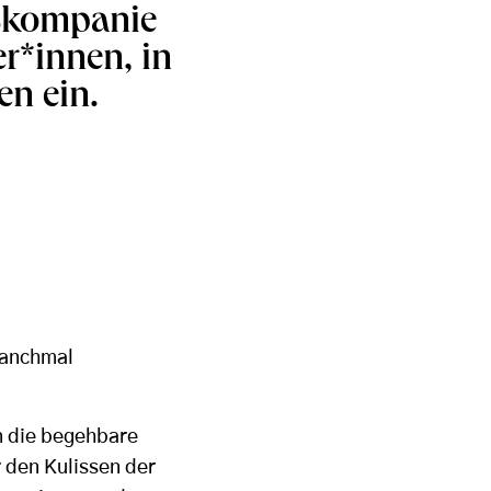
zkompanie
r*innen, in
en ein.
manchmal
in die begehbare
r den Kulissen der