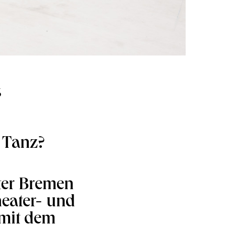
“
t Tanz?
ater Bremen
Theater- und
 mit dem