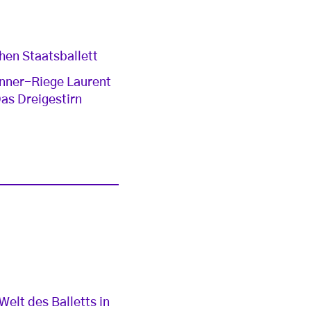
hen Staatsballett
änner-Riege Laurent
Das Dreigestirn
elt des Balletts in