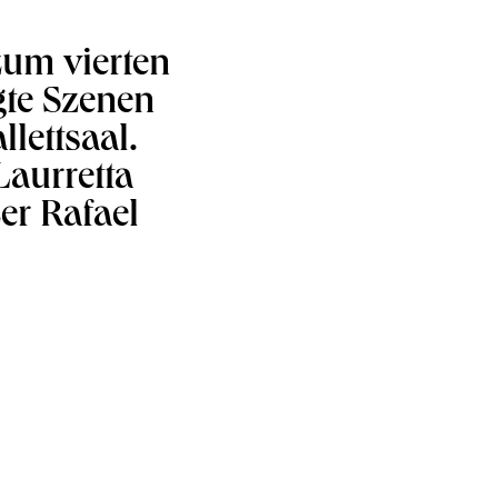
 zum vierten
te Szenen
lettsaal.
Laurretta
er Rafael