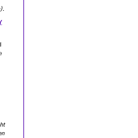
)
.
Y
d
e
ht
en