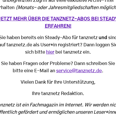
unbegrenzten Zugriff auf viele exklusive Archiv-Titel
rhalten
(Monats- oder Jahresmitgliedschaften möglich
JETZT MEHR ÜBER DIE TANZNETZ-ABOS BEI STEAD
ERFAHREN!
Sie haben bereits ein Steady-Abo für tanznetz
und
sin
auf tanznetz.de als User*in registriert? Dann loggen Si
sich bitte
hier
bei tanznetz ein.
Sie haben Fragen oder Probleme? Dann schreiben Sie
bitte eine E-Mail an
service@tanznetz.de
.
Vielen Dank für Ihre Unterstützung,
Ihre tanznetz Redaktion.
anznetz ist ein Fachmagazin im Internet. Wir werden nic
ffentlich gefördert und ermöglichen unseren Leser*inn