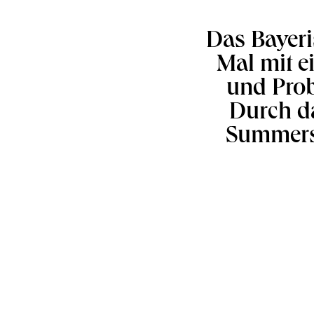
Das Bayeris
Mal mit 
und Prob
Durch da
Summersc