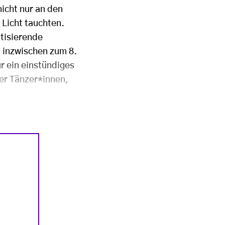
nicht nur an den
 Licht tauchten.
ntisierende
“ inzwischen zum 8.
r ein einstündiges
der Tänzer*innen,