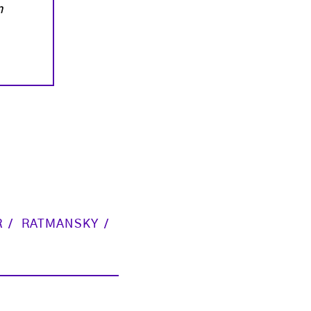
n
R
RATMANSKY