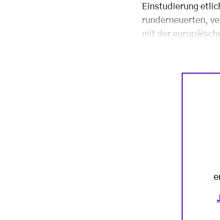
Einstudierung etlic
runderneuerten, ve
mit der europäisch
e