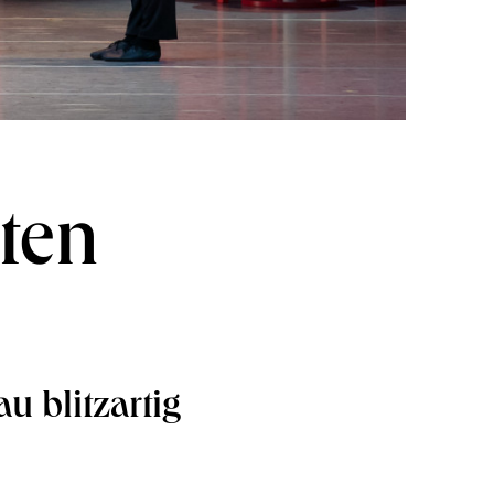
lten
u blitzartig