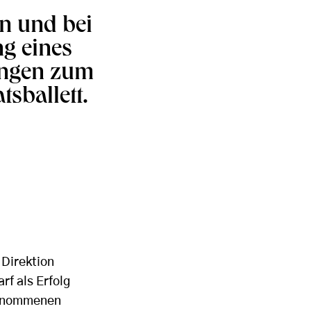
en und bei
ng eines
ungen zum
tsballett.
 Direktion
rf als Erfolg
bernommenen