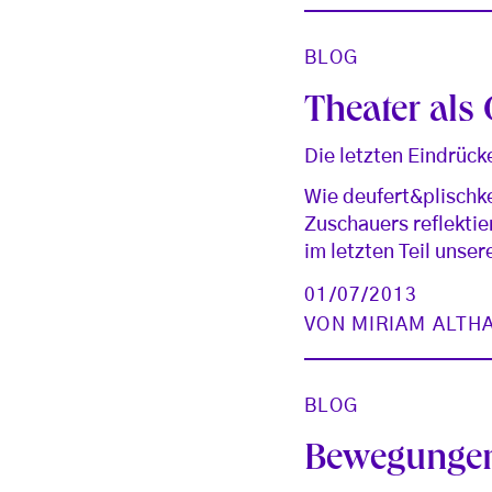
BLOG
Theater als
Die letzten Eindrüc
Wie deufert&plischk
Zuschauers reflektie
im letzten Teil unse
01/07/2013
VON
MIRIAM ALT
BLOG
Bewegungen