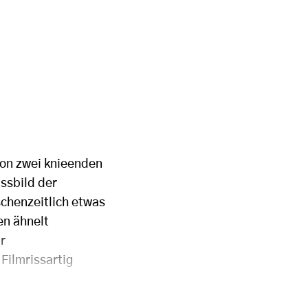
von zwei knieenden
ssbild der
schenzeitlich etwas
en ähnelt
r
Filmrissartig