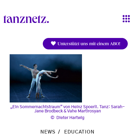
Direkt zum Inhalt
Unterstützt uns mit einem ABO!
„Ein Sommernachtstraum“ von Heinz Spoerli. Tanz: Sarah-
Jane Brodbeck & Vahe Martirosyan
Dieter Hartwig
NEWS
EDUCATION