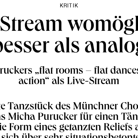
KRITIK
 Stream womögl
besser als analo
uckers „flat rooms – flat dances
action“ als Live-Stream
te Tanzstück des Münchner Cho
ns Micha Purucker für einen Tänz
die Form eines getanzten Reliefs