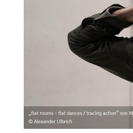
„flat rooms – flat dances / tracing action“ von 
Alexander Ulbrich