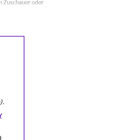
em Zuschauer oder
)
.
Y
d