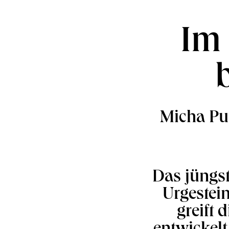
Im
Micha Pur
Das jüngs
Urgestei
greift 