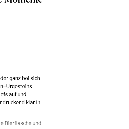
nte Momente
der ganz bei sich
en-Urgesteins
iefs auf und
ndruckend klar in
ie Bierflasche und