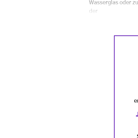
Wasserglas oder zul
der
e