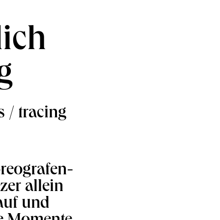
ich
g
 / tracing
reografen-
er allein
 auf und