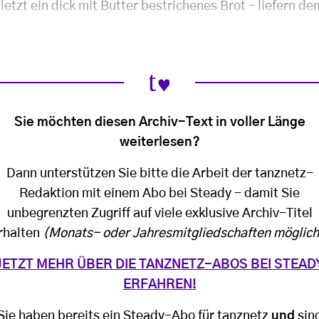
etzt ein dick mit Butter bestrichenes Brot – liefern d
Sie möchten diesen Archiv-Text in voller Länge
weiterlesen?
Dann unterstützen Sie bitte die Arbeit der tanznetz-
Redaktion mit einem Abo bei Steady - damit Sie
unbegrenzten Zugriff auf viele exklusive Archiv-Titel
rhalten
(Monats- oder Jahresmitgliedschaften möglich
JETZT MEHR ÜBER DIE TANZNETZ-ABOS BEI STEAD
ERFAHREN!
Sie haben bereits ein Steady-Abo für tanznetz
und
sin