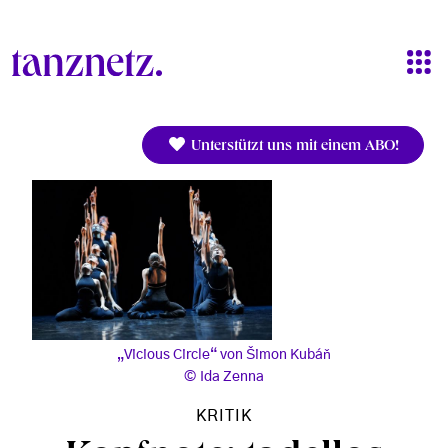
Direkt zum Inhalt
Unterstützt uns mit einem ABO!
„Vicious Circle“ von Šimon Kubáň
Ida Zenna
KRITIK