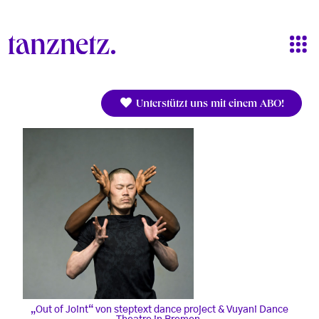
Direkt zum Inhalt
Unterstützt uns mit einem ABO!
„Out of Joint“ von steptext dance project & Vuyani Dance