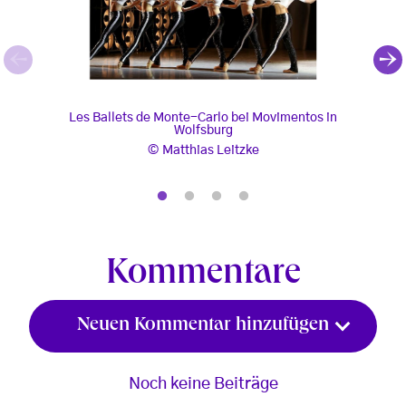
Les Ballets de Monte-Carlo bei Movimentos in Wo
Les B
Les Ballets de Monte-Carlo bei Movimentos in
L
Wolfsburg
Matthias Leitzke
Kommentare
Neuen Kommentar hinzufügen
Noch keine Beiträge