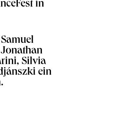
anceFest in
, Samuel
 Jonathan
ini, Silvia
djánszki ein
.