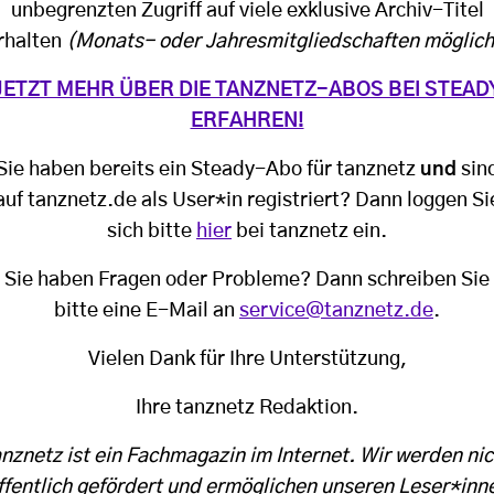
unbegrenzten Zugriff auf viele exklusive Archiv-Titel
rhalten
(Monats- oder Jahresmitgliedschaften möglich
JETZT MEHR ÜBER DIE TANZNETZ-ABOS BEI STEAD
ERFAHREN!
Sie haben bereits ein Steady-Abo für tanznetz
und
sin
auf tanznetz.de als User*in registriert? Dann loggen Si
sich bitte
hier
bei tanznetz ein.
Sie haben Fragen oder Probleme? Dann schreiben Sie
bitte eine E-Mail an
service@tanznetz.de
.
Vielen Dank für Ihre Unterstützung,
Ihre tanznetz Redaktion.
anznetz ist ein Fachmagazin im Internet. Wir werden nic
ffentlich gefördert und ermöglichen unseren Leser*inn