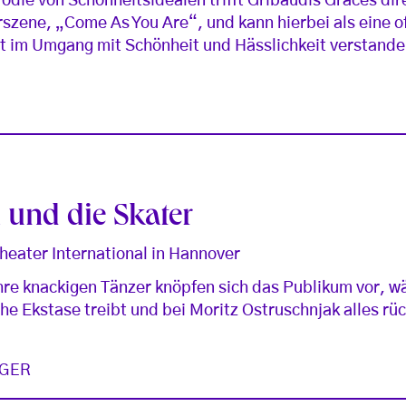
arodie von Schönheitsidealen trifft Gribaudis Graces di
zene, „Come As You Are“, und kann hierbei als eine o
 im Umgang mit Schönheit und Hässlichkeit verstand
 und die Skater
heater International in Hannover
ihre knackigen Tänzer knöpfen sich das Publikum vor, 
he Ekstase treibt und bei Moritz Ostruschnjak alles rüc
GER