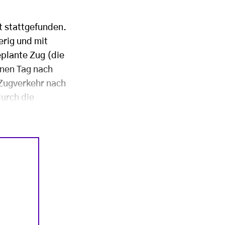
t stattgefunden.
erig und mit
eplante Zug (die
inen Tag nach
 Zugverkehr nach
urch die