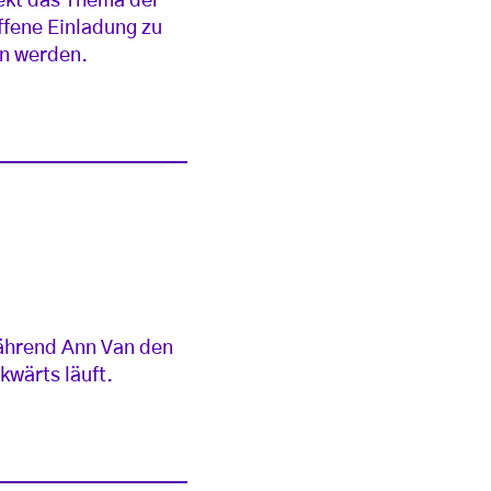
rekt das Thema der
ffene Einladung zu
en werden.
während Ann Van den
kwärts läuft.