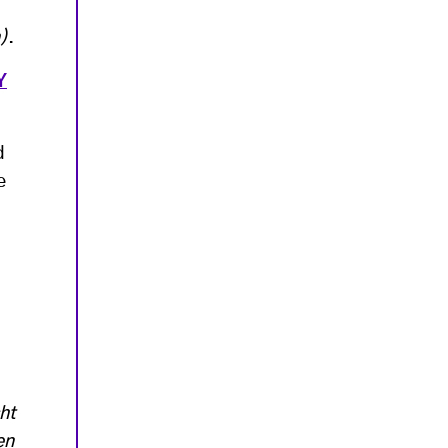
)
.
Y
d
e
ht
en