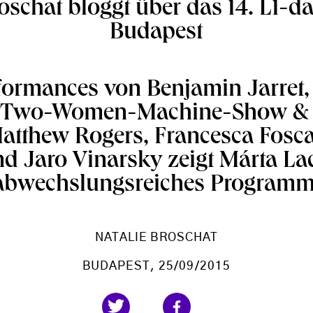
oschat bloggt über das 14. L1-d
Budapest
formances von Benjamin Jarret
, Two-Women-Machine-Show &
atthew Rogers, Francesca Foscar
d Jaro Vinarsky zeigt Márta La
abwechslungsreiches Programm
NATALIE BROSCHAT
BUDAPEST
, 25/09/2015