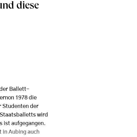
und diese
der Ballett-
Vernon 1978 die
er Studenten der
taatsballetts wird
s ist aufgegangen.
t in Aubing auch