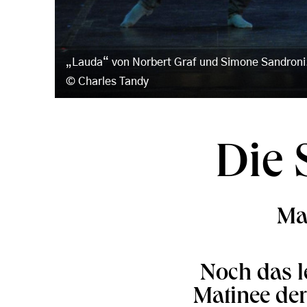
„Lauda“ von Norbert Graf und Simone Sandroni.
Charles Tandy
Die 
Ma
Noch das le
Matinee der 