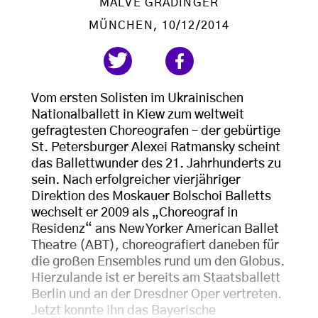
MALVE GRADINGER
MÜNCHEN
, 10/12/2014
Vom ersten Solisten im Ukrainischen
Nationalballett in Kiew zum weltweit
gefragtesten Choreografen – der gebürtige
St. Petersburger Alexei Ratmansky scheint
das Ballettwunder des 21. Jahrhunderts zu
sein. Nach erfolgreicher vierjähriger
Direktion des Moskauer Bolschoi Balletts
wechselt er 2009 als „Choreograf in
Residenz“ ans New Yorker American Ballet
Theatre (ABT), choreografiert daneben für
die großen Ensembles rund um den Globus.
Hierzulande ist er bereits am Staatsballett
Berlin und an der Dresdner Oper vertreten.
Jetzt konnte ihn das Bayerische