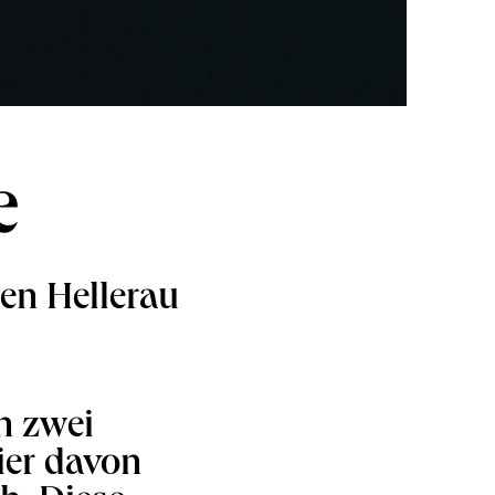
e
en Hellerau
n zwei
ier davon