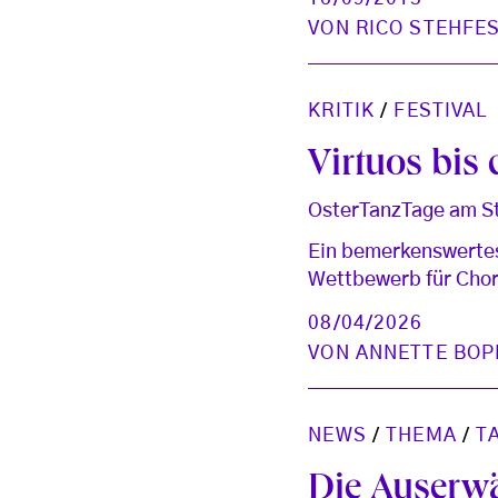
VON
RICO STEHFE
KRITIK
/
FESTIVAL
Virtuos bis
OsterTanzTage am St
Ein bemerkenswertes
Wettbewerb für Chore
08/04/2026
VON
ANNETTE BOP
NEWS
/
THEMA
/
T
Die Auserwä