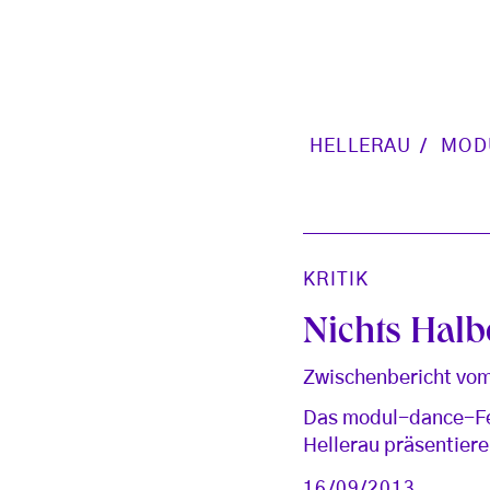
HELLERAU
MOD
KRITIK
Nichts Hal
Zwischenbericht vom
Das modul-dance-Fest
Hellerau präsentier
16/09/2013