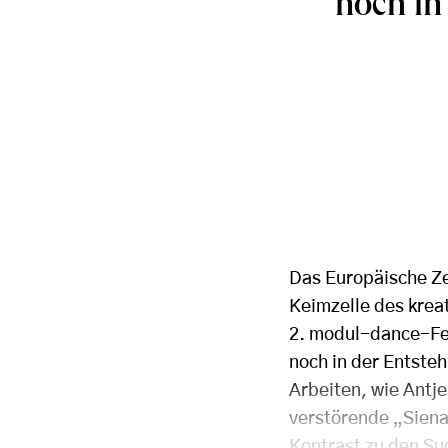
noch in
Das Europäische Ze
Keimzelle des kreat
2. modul-dance-Fes
noch in der Entsteh
Arbeiten, wie Antj
verstörende „Siena
Kontrast zu den S