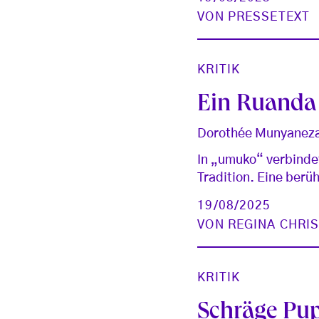
VON
PRESSETEXT
KRITIK
Ein Ruanda 
Dorothée Munyaneza 
In „umuko“ verbinde
Tradition. Eine ber
19/08/2025
VON
REGINA CHRI
KRITIK
Schräge Pu