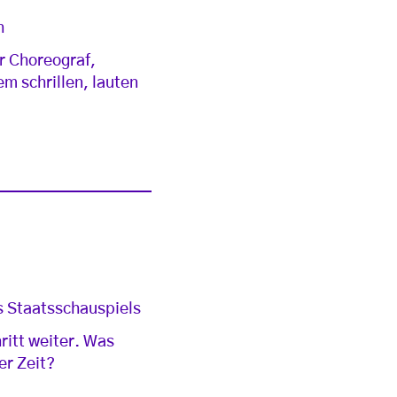
h
er Choreograf,
m schrillen, lauten
s Staatsschauspiels
ritt weiter. Was
er Zeit?