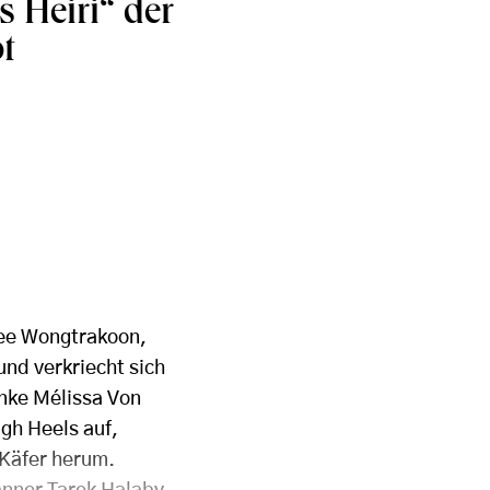
 Heiri“ der
t
nee Wongtrakoon,
und verkriecht sich
anke Mélissa Von
gh Heels auf,
 Käfer herum.