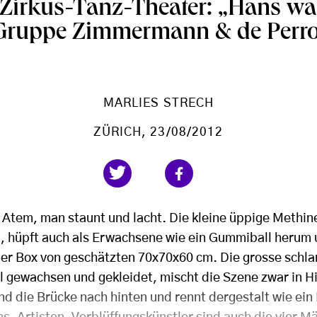
Zirkus-Tanz-Theater: „Hans was
Gruppe Zimmermann & de Perro
MARLIES STRECH
ZÜRICH
, 23/08/2012
 Atem, man staunt und lacht. Die kleine üppige Methi
d, hüpft auch als Erwachsene wie ein Gummiball herum 
ner Box von geschätzten 70x70x60 cm. Die grosse schl
l gewachsen und gekleidet, mischt die Szene zwar in Hi
nd die Brücke nach hinten und rennt dergestalt wie ein