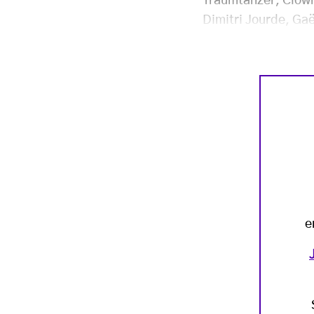
Traumtänzer, Clown
Dimitri Jourde, Ga
e