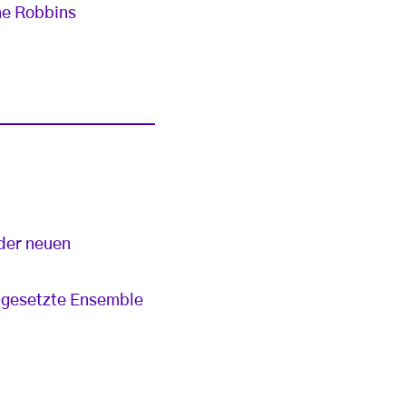
me Robbins
der neuen
engesetzte Ensemble