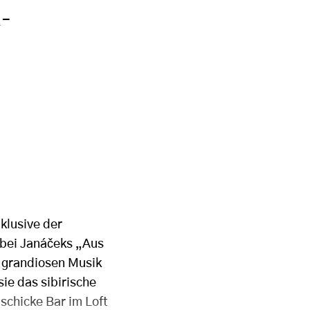
i-
nklusive der
 bei Janáčeks „Aus
r grandiosen Musik
ie das sibirische
dschicke Bar im Loft