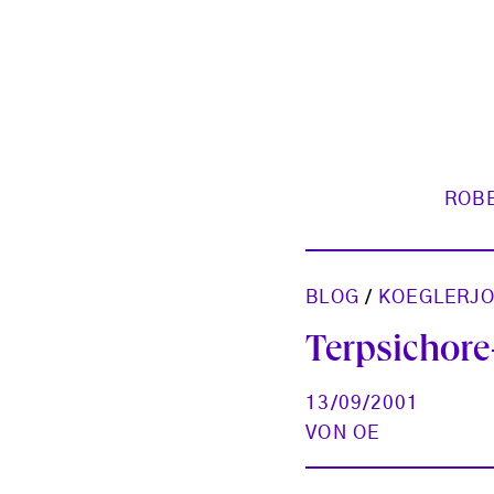
ROB
BLOG
/
KOEGLERJ
Terpsichore
13/09/2001
VON
OE