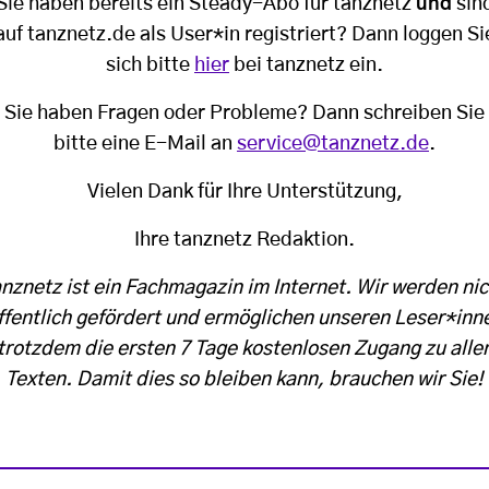
Sie haben bereits ein Steady-Abo für tanznetz
und
sin
auf tanznetz.de als User*in registriert? Dann loggen Si
sich bitte
hier
bei tanznetz ein.
Sie haben Fragen oder Probleme? Dann schreiben Sie
bitte eine E-Mail an
service@tanznetz.de
.
Vielen Dank für Ihre Unterstützung,
Ihre tanznetz Redaktion.
anznetz ist ein Fachmagazin im Internet. Wir werden nic
ffentlich gefördert und ermöglichen unseren Leser*inn
trotzdem die ersten 7 Tage kostenlosen Zugang zu alle
Texten. Damit dies so bleiben kann, brauchen wir Sie!