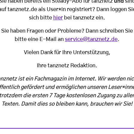
Sie haben bereits ein Steady-Abo für tanznetz
und
sin
auf tanznetz.de als User*in registriert? Dann loggen Si
sich bitte
hier
bei tanznetz ein.
Sie haben Fragen oder Probleme? Dann schreiben Sie
bitte eine E-Mail an
service@tanznetz.de
.
Vielen Dank für Ihre Unterstützung,
Ihre tanznetz Redaktion.
anznetz ist ein Fachmagazin im Internet. Wir werden nic
ffentlich gefördert und ermöglichen unseren Leser*inn
trotzdem die ersten 7 Tage kostenlosen Zugang zu alle
Texten. Damit dies so bleiben kann, brauchen wir Sie!