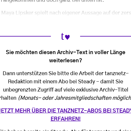
 angekommen und doch ganz tief unten ist.
 Maya Lipsker spielt nach eigener Aussage auf der zer
Sie möchten diesen Archiv-Text in voller Länge
weiterlesen?
Dann unterstützen Sie bitte die Arbeit der tanznetz-
Redaktion mit einem Abo bei Steady - damit Sie
unbegrenzten Zugriff auf viele exklusive Archiv-Titel
rhalten
(Monats- oder Jahresmitgliedschaften möglich
JETZT MEHR ÜBER DIE TANZNETZ-ABOS BEI STEAD
ERFAHREN!