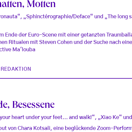
atten, Motten
ronauta“, „Sphinctérographie/Deface“ und „The long s
um Ende der Euro-Scene mit einer getanzten Traumball
hen Ritualen mit Steven Cohen und der Suche nach ein
ective Ma'louba
 REDAKTION
de, Besessene
 your heart under your feet... and walk!“, „Xiao Ke“ u
but von Chara Kotsali, eine beglückende Zoom-Perfor