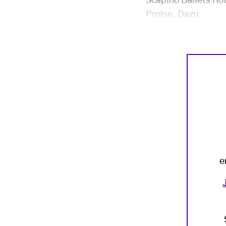
Scapino Ballets Rot
Preise. Dazu
e