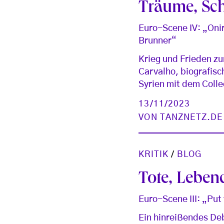
Träume, Sch
Euro-Scene IV: „Oni
Brunner“
Krieg und Frieden z
Carvalho, biografisc
Syrien mit dem Coll
13/11/2023
VON
TANZNETZ.DE
KRITIK
/
BLOG
Tote, Leben
Euro-Scene III: „Put
Ein hinreißendes De