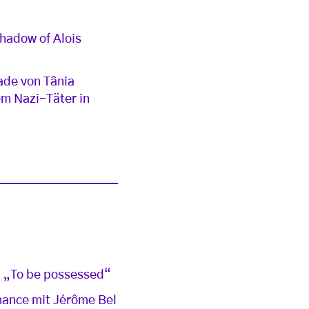
hadow of Alois
ade von Tânia
em Nazi-Täter in
nd „To be possessed“
mance mit Jérôme Bel