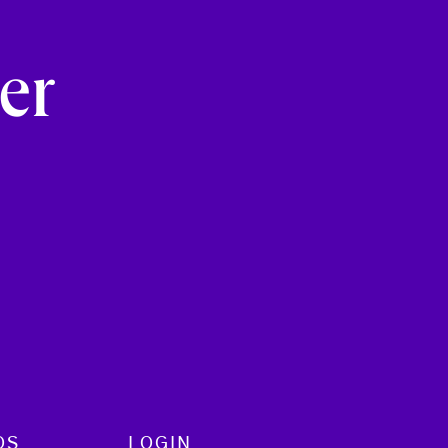
e
er
OS
LOGIN