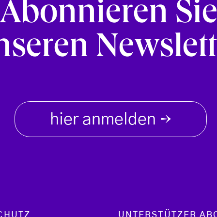
Abonnieren Si
nseren Newslett
hier anmelden
→
CHUTZ
UNTERSTÜTZER AB