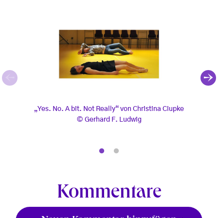
„Yes. No. A bit. Not Really“ von Christina Ciupke
„Yes.
„Yes. No. A bit. Not Really“ von Christina Ciupke
„Y
Gerhard F. Ludwig
, © Gerhard F. Ludwig
, © G
Kommentare