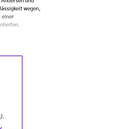
k Andersen und
lässigkeit wegen,
 einer
enheiten.
)
.