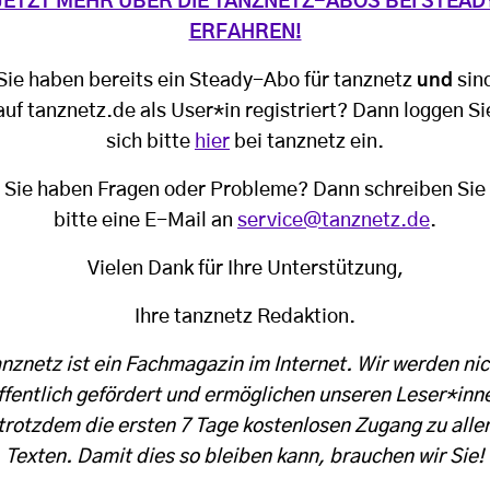
JETZT MEHR ÜBER DIE TANZNETZ-ABOS BEI STEAD
ERFAHREN!
Sie haben bereits ein Steady-Abo für tanznetz
und
sin
auf tanznetz.de als User*in registriert? Dann loggen Si
sich bitte
hier
bei tanznetz ein.
Sie haben Fragen oder Probleme? Dann schreiben Sie
bitte eine E-Mail an
service@tanznetz.de
.
Vielen Dank für Ihre Unterstützung,
Ihre tanznetz Redaktion.
anznetz ist ein Fachmagazin im Internet. Wir werden nic
ffentlich gefördert und ermöglichen unseren Leser*inn
trotzdem die ersten 7 Tage kostenlosen Zugang zu alle
Texten. Damit dies so bleiben kann, brauchen wir Sie!