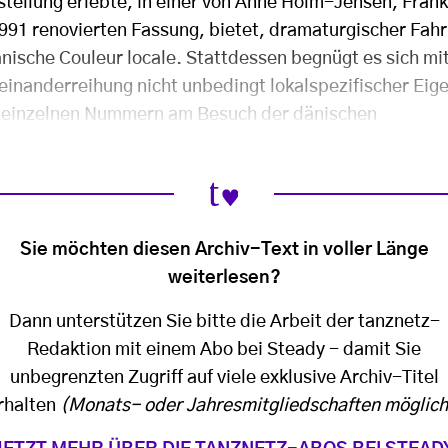
stellung erlebte, in einer von Anne Holm-Jensen, Fran
91 renovierten Fassung, bietet, dramaturgischer Fahr
nische Couleur locale. Stattdessen begnügt es sich mit
einanderreihung nicht unbedingt lokalspezifischer Eig
e einzelnen Nummern am Besuch der dänischen
Sie möchten diesen Archiv-Text in voller Länge
weiterlesen?
Dann unterstützen Sie bitte die Arbeit der tanznetz-
Redaktion mit einem Abo bei Steady - damit Sie
unbegrenzten Zugriff auf viele exklusive Archiv-Titel
rhalten
(Monats- oder Jahresmitgliedschaften möglich