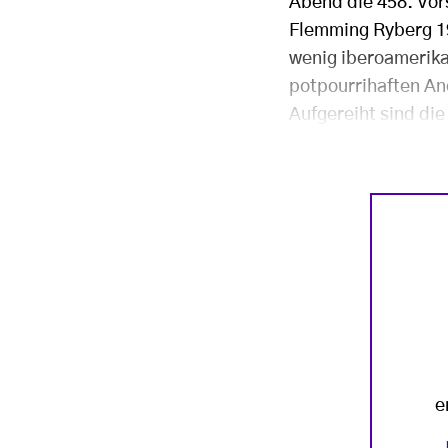
Abend die 458. Vor
Flemming Ryberg 19
wenig iberoamerika
potpourrihaften An
Aufgereiht sind di
e