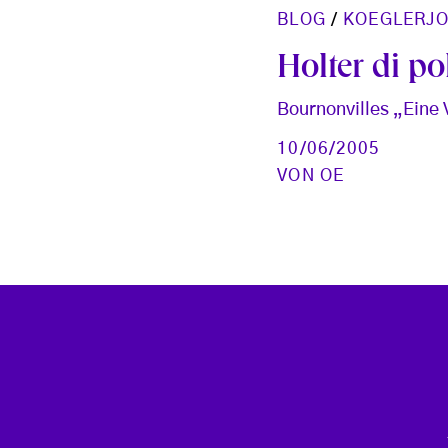
BLOG
/
KOEGLERJ
Holter di po
Bournonvilles „Eine
10/06/2005
VON
OE