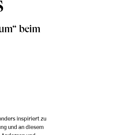
s
ium“ beim
nders inspiriert zu
ung und an diesem