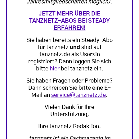
Jahresmitgliedschaften möglich)
.
JETZT MEHR ÜBER DIE
TANZNETZ-ABOS BEI STEADY
ERFAHREN!
Sie haben bereits ein Steady-Abo
für tanznetz
und
sind auf
tanznetz.de als User*in
registriert? Dann loggen Sie sich
bitte
hier
bei tanznetz ein.
Sie haben Fragen oder Probleme?
Dann schreiben Sie bitte eine E-
Mail an
service@tanznetz.de
.
Vielen Dank für Ihre
Unterstützung,
Ihre tanznetz Redaktion.
tanznetz ist ein Fachmagazin im