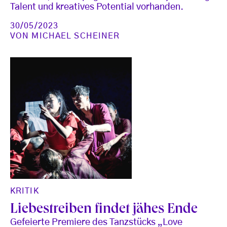
Talent und kreatives Potential vorhanden.
30/05/2023
VON
MICHAEL SCHEINER
KRITIK
Liebestreiben findet jähes Ende
Gefeierte Premiere des Tanzstücks „Love