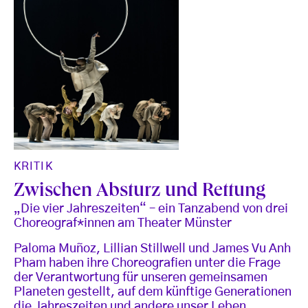
KRITIK
Zwischen Absturz und Rettung
„Die vier Jahreszeiten“ – ein Tanzabend von drei
Choreograf*innen am Theater Münster
Paloma Muñoz, Lillian Stillwell und James Vu Anh
Pham haben ihre Choreografien unter die Frage
der Verantwortung für unseren gemeinsamen
Planeten gestellt, auf dem künftige Generationen
die Jahreszeiten und andere unser Leben